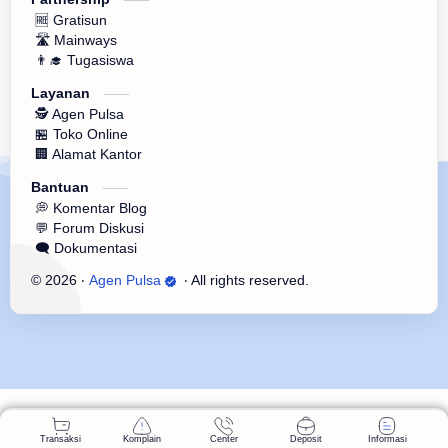
🆓 Gratisun
🛣️ Mainways
👨‍🎓 Tugasiswa
Layanan
🕵 Agen Pulsa
🏪 Toko Online
🏢 Alamat Kantor
Bantuan
💭 Komentar Blog
💬 Forum Diskusi
🗨️ Dokumentasi
©
2026
‧
Agen Pulsa
‧ All rights reserved.
Transaksi
Komplain
Center
Deposit
Informasi