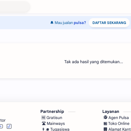
🔔 Mau jualan
pulsa?
DAFTAR SEKARANG
Tak ada hasil yang ditemukan...
Partnership
Layanan
🆓 Gratisun
🕵 Agen Pulsa
tor
🛣️ Mainways
🏪 Toko Online
👨‍🎓 Tugasiswa
🏢 Alamat Kant