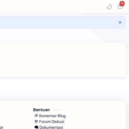
15
Bantuan
💭 Komentar Blog
💬 Forum Diskusi
or
🗨️ Dokumentasi