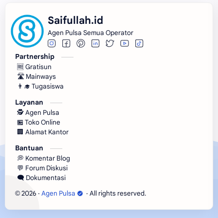
Saifullah.id
Agen Pulsa Semua Operator
Partnership
🆓 Gratisun
🛣️ Mainways
👨‍🎓 Tugasiswa
Layanan
🕵 Agen Pulsa
🏪 Toko Online
🏢 Alamat Kantor
Bantuan
💭 Komentar Blog
💬 Forum Diskusi
🗨️ Dokumentasi
2026
‧
Agen Pulsa
‧ All rights reserved.
©