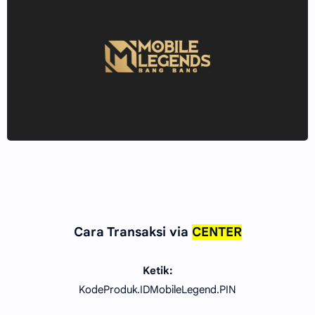
KHUSUS PENGISIAN COIN / DIAMOND GAME, KOLOM
"NOMOR TUJUAN" YANG ADA DI DALAM APLIKASI DI ISI
PAKAI "NOMOR ID" GAME
Cara Transaksi via
CENTER
Ketik:
KodeProduk.IDMobileLegend.PIN