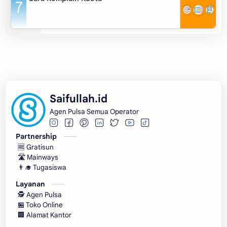
Saifullah.id
Agen Pulsa Semua Operator
Partnership
🆓 Gratisun
🛣️ Mainways
👨‍🎓 Tugasiswa
Layanan
🕵 Agen Pulsa
🏪 Toko Online
🏢 Alamat Kantor